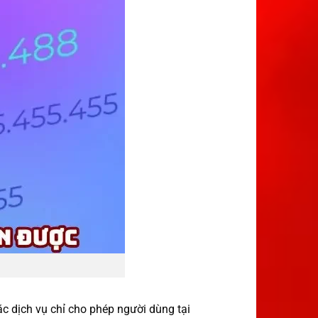
ặc dịch vụ chỉ cho phép người dùng tại