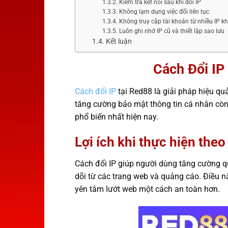
Kiểm tra kết nối sau khi đổi IP
Không lạm dụng việc đổi liên tục
Không truy cập tài khoản từ nhiều IP k
Luôn ghi nhớ IP cũ và thiết lập sao lưu
Kết luận
Cách Đổi IP
Cách đổi IP
tại Red88 là giải pháp hiệu quả
tăng cường bảo mật thông tin cá nhân còn
phổ biến nhất hiện nay.
Lợi ích khi thực hiện theo
Cách đổi IP giúp người dùng tăng cường quy
dõi từ các trang web và quảng cáo. Điều này
yên tâm lướt web một cách an toàn hơn.