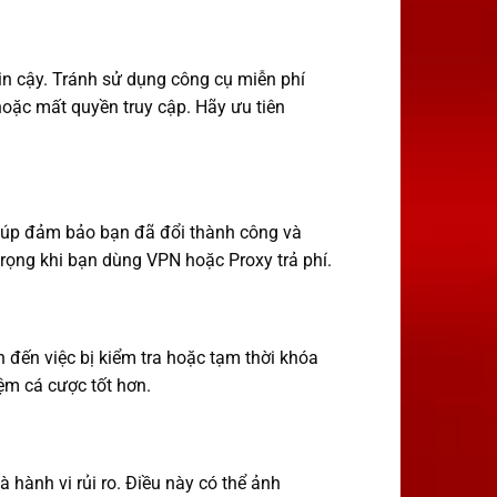
in cậy. Tránh sử dụng công cụ miễn phí
hoặc mất quyền truy cập. Hãy ưu tiên
 giúp đảm bảo bạn đã đổi thành công và
trọng khi bạn dùng VPN hoặc Proxy trả phí.
 đến việc bị kiểm tra hoặc tạm thời khóa
iệm cá cược tốt hơn.
 hành vi rủi ro. Điều này có thể ảnh