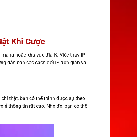
Mật Khi Cược
à mạng hoặc khu vực địa lý. Việc thay IP
ớng dẫn bạn các cách đổi IP đơn giản và
chỉ thật, bạn có thể tránh được sự theo
 rỉ thông tin rất cao. Nhờ đó, bạn có thể