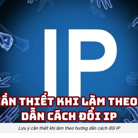
Lưu ý cần thiết khi làm theo hướng dẫn cách đổi IP