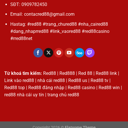
SĐT:
0909782450
Email:
contacred88@gmail.com
Hastag:
#red88 #trang_chured88 #nha_caired88
#dang_nhaprred88 #link_vaored88 #red88casino
#rred88net
Từ khoá tìm kiếm:
Red88 | Red888 | Red 88 | Red88 link |
Link vào red88 | nhà cái red88 | Red88 us | Red88 tv |
Red88 top | Red88 đăng nhập | Red88 casino | Red88 win |
red88 nhà cái uy tín | trang chủ red88
Copyright 2026 ©
Flatsome Theme