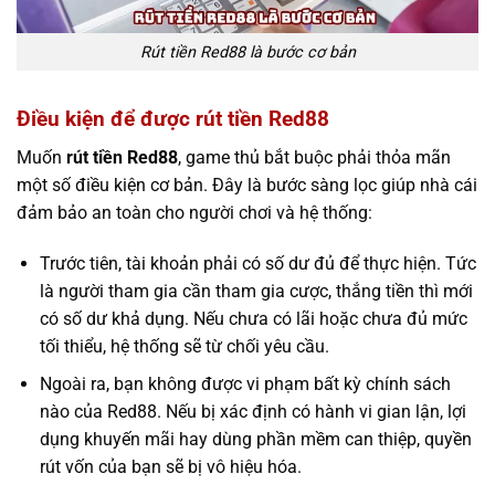
Rút tiền Red88 là bước cơ bản
Điều kiện để được rút tiền Red88
Muốn
rút tiền Red88
, game thủ bắt buộc phải thỏa mãn
một số điều kiện cơ bản. Đây là bước sàng lọc giúp nhà cái
đảm bảo an toàn cho người chơi và hệ thống:
Trước tiên, tài khoản phải có số dư đủ để thực hiện. Tức
là người tham gia cần tham gia cược, thắng tiền thì mới
có số dư khả dụng. Nếu chưa có lãi hoặc chưa đủ mức
tối thiểu, hệ thống sẽ từ chối yêu cầu.
Ngoài ra, bạn không được vi phạm bất kỳ chính sách
nào của Red88. Nếu bị xác định có hành vi gian lận, lợi
dụng khuyến mãi hay dùng phần mềm can thiệp, quyền
rút vốn của bạn sẽ bị vô hiệu hóa.