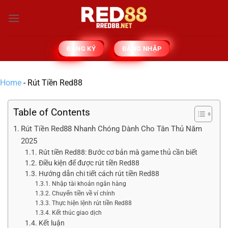
Bỏ
qua
nội
dung
ĐĂNG KÝ
ĐĂNG NHẬP
Home
-
Rút Tiền Red88
Table of Contents
Rút Tiền Red88 Nhanh Chóng Dành Cho Tân Thủ Năm
2025
Rút tiền Red88: Bước cơ bản mà game thủ cần biết
Điều kiện để được rút tiền Red88
Hướng dẫn chi tiết cách rút tiền Red88
Nhập tài khoản ngân hàng
Chuyển tiền về ví chính
Thực hiện lệnh rút tiền Red88
Kết thúc giao dịch
Kết luận