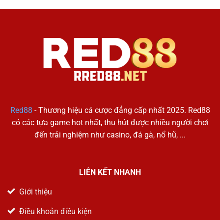
Red88
- Thương hiệu cá cược đẳng cấp nhất 2025. Red88
có các tựa game hot nhất, thu hút được nhiều người chơi
đến trải nghiệm như casino, đá gà, nổ hũ, ...
LIÊN KẾT NHANH
Giới thiệu
Điều khoản điều kiện