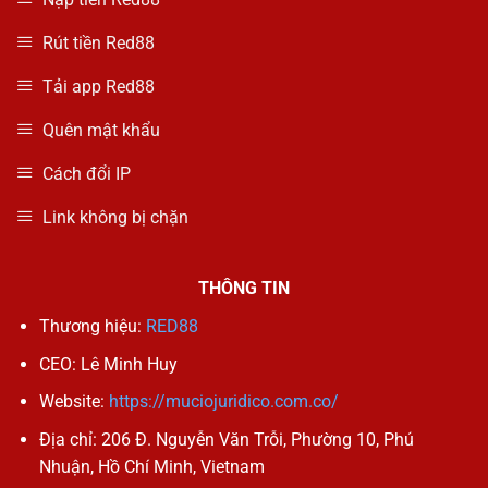
Rút tiền Red88
Tải app Red88
Quên mật khẩu
Cách đổi IP
Link không bị chặn
THÔNG TIN
Thương hiệu:
RED88
CEO: Lê Minh Huy
Website:
https://muciojuridico.com.co/
Địa chỉ:
206 Đ. Nguyễn Văn Trỗi, Phường 10, Phú
Nhuận, Hồ Chí Minh, Vietnam