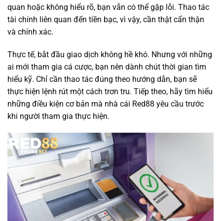
quan hoặc không hiểu rõ, bạn vẫn có thể gặp lỗi. Thao tác
tài chính liên quan đến tiền bạc, vì vậy, cần thật cẩn thận
và chính xác.
Thực tế, bắt đầu giao dịch
không hề khó. Nhưng với những
ai mới tham gia cá cược, bạn nên dành chút thời gian tìm
hiểu kỹ. Chỉ cần thao tác đúng theo hướng dẫn, bạn sẽ
thực hiện lệnh rút một cách trơn tru. Tiếp theo, hãy tìm hiểu
những điều kiện cơ bản mà nhà cái Red88 yêu cầu trước
khi người tham gia thực hiện.