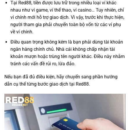
Tại Red88, tiền được lưu trữ trong nhiều loại ví khác
nhau như ví game, ví thể thao, ví casino… Tuy nhiên, chỉ
ví chính mới hỗ trợ giao dịch. Vì vậy, trước khi thực hiện,
người tham gia phải chuyển toàn bộ vốn từ các ví phụ
về ví chính.
Điều quan trọng không kém là bạn phải dùng tài khoản
ngân hàng chính chủ. Nhà cái không chấp nhận tài
khoản mượn hoặc trùng tên người khác. Điều này nhằm
tránh các vấn đề rủi ro, lừa đảo.
Nếu bạn đã đủ điều kiện, hãy chuyển sang phần hướng
dẫn cụ thể từng bước giao dịch tại Red88.