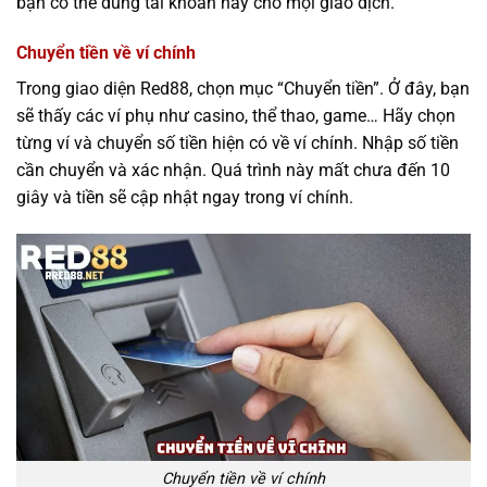
bạn có thể dùng tài khoản này cho mọi giao dịch.
Chuyển tiền về ví chính
Trong giao diện Red88, chọn mục “Chuyển tiền”. Ở đây, bạn
sẽ thấy các ví phụ như casino, thể thao, game… Hãy chọn
từng ví và chuyển số tiền hiện có về ví chính. Nhập số tiền
cần chuyển và xác nhận. Quá trình này mất chưa đến 10
giây và tiền sẽ cập nhật ngay trong ví chính.
Chuyển tiền về ví chính