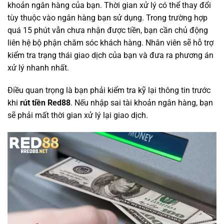
khoản ngân hàng của bạn. Thời gian xử lý có thể thay đổi
tùy thuộc vào ngân hàng bạn sử dụng. Trong trường hợp
quá 15 phút vẫn chưa nhận được tiền, bạn cần chủ động
liên hệ bộ phận chăm sóc khách hàng. Nhân viên sẽ hỗ trợ
kiểm tra trạng thái giao dịch của bạn và đưa ra phương án
xử lý nhanh nhất.
Điều quan trọng là bạn phải kiểm tra kỹ lại thông tin trước
khi
rút tiền Red88
. Nếu nhập sai tài khoản ngân hàng, bạn
sẽ phải mất thời gian xử lý lại giao dịch.