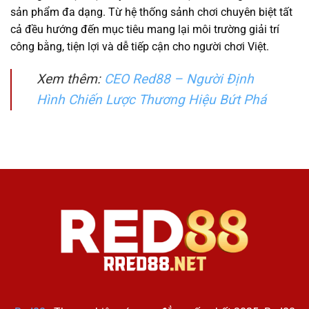
sản phẩm đa dạng. Từ hệ thống sảnh chơi chuyên biệt tất
cả đều hướng đến mục tiêu mang lại môi trường giải trí
công bằng, tiện lợi và dễ tiếp cận cho người chơi Việt.
Xem thêm:
CEO Red88 – Người Định
Hình Chiến Lược Thương Hiệu Bứt Phá