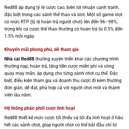
Red88 áp dụng tỷ lệ cược cao, biên lợi nhuận cạnh tranh,
đặc biệt trong các sảnh thể thao và slot. Một số game slot
có mức RTP (tỷ lệ hoàn trả người chơi) lên đến 96–98%,
trong khi cá cược thể thao thường có hoàn trả từ 0.5% đến
1.5% mỗi ngày.
Khuyến mãi phong phú, dễ tham gia
Nhà cái Red88
thường xuyên triển khai các chương trình
thưởng nạp, hoàn trả, tặng tiền cược miễn phí và vòng
quay may mắn, áp dụng cho từng sảnh chơi cụ thể. Đặc
biệt, điều kiện tham gia và doanh thu cược đi kèm thường
đơn giản, dễ đạt, phù hợp cả với người chơi mới và thành
viên lâu năm.
Hệ thống phân phối cược linh hoạt
Red88 thiết kế mức cược tối thiểu và tối đa linh hoạt ở hầu
hết các sảnh chơi, giúp người chơi có thể bắt đầu chỉ từ