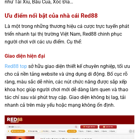
như Tài Xỉu, Bầu Cua, Xóc Đĩa…
Ưu điểm nổi bật của nhà cái Red88
Là một trong những thương hiệu cá cược trực tuyến phát
triển nhanh tại thị trường Việt Nam, Red88 chinh phục
người chơi với các ưu điểm. Cụ thể:
Giao diện hiện đại
Red88 top
sở hữu giao diện thiết kế chuyên nghiệp, tối ưu
cho cả nền tảng website và ứng dụng di động. Bố cục rõ
ràng, màu sắc dễ nhìn, các nút chức năng được sắp xếp
khoa học giúp người chơi mới dễ dàng làm quen và thao
tác chỉ sau vài phút truy cập. Giao diện không bị lag, tải
nhanh cả trên máy yếu hoặc mạng không ổn định.