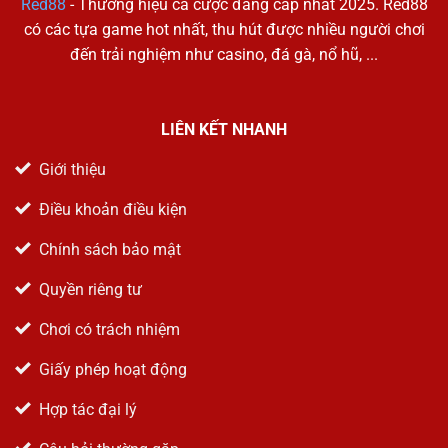
Red88
- Thương hiệu cá cược đẳng cấp nhất 2025. Red88
có các tựa game hot nhất, thu hút được nhiều người chơi
đến trải nghiệm như casino, đá gà, nổ hũ, ...
LIÊN KẾT NHANH
Giới thiệu
Điều khoản điều kiện
Chính sách bảo mật
Quyền riêng tư
Chơi có trách nhiệm
Giấy phép hoạt động
Hợp tác đại lý