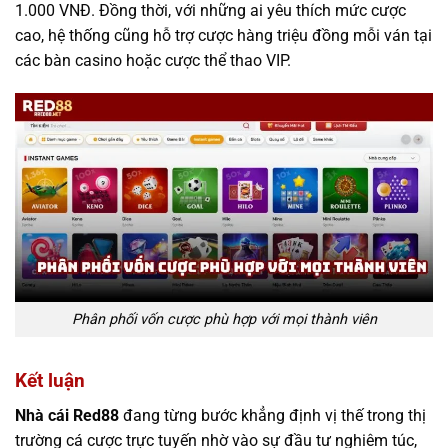
1.000 VNĐ. Đồng thời, với những ai yêu thích mức cược
cao, hệ thống cũng hỗ trợ cược hàng triệu đồng mỗi ván tại
các bàn casino hoặc cược thể thao VIP.
Phân phối vốn cược phù hợp với mọi thành viên
Kết luận
Nhà cái Red88
đang từng bước khẳng định vị thế trong thị
trường cá cược trực tuyến nhờ vào sự đầu tư nghiêm túc,