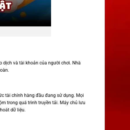
o dịch và tài khoản của người chơi. Nhà
toàn.
ức tài chính hàng đầu đang sử dụng. Mọi
m trong quá trình truyền tải. Máy chủ lưu
hoát dữ liệu.