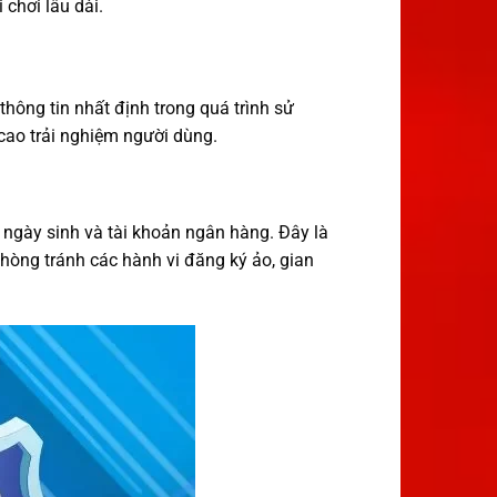
 chơi lâu dài.
hông tin nhất định trong quá trình sử
 cao trải nghiệm người dùng.
, ngày sinh và tài khoản ngân hàng. Đây là
hòng tránh các hành vi đăng ký ảo, gian