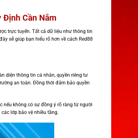
y Định Cần Nắm
ợc trực tuyến. Tất cả dữ liệu như thông tin
đây sẽ giúp bạn hiểu rõ hơn về cách Red88
 diện thông tin cá nhân, quyền riêng tư
 trường an toàn. Đồng thời đảm bảo quyền
ác nếu không có sự đồng ý rõ ràng từ người
 các lớp bảo vệ nhiều tầng.