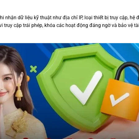
i nhận dữ liệu kỹ thuật như địa chỉ IP, loại thiết bị truy cập, h
i truy cập trái phép, khóa các hoạt động đáng ngờ và bảo vệ tà