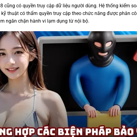
 cũng có quyền truy cập dữ liệu người dùng. Hệ thống kiểm soá
kỹ thuật có thẩm quyền truy cập theo chức năng được phân công
ằm ngăn chặn hành vi lạm dụng từ nội bộ.