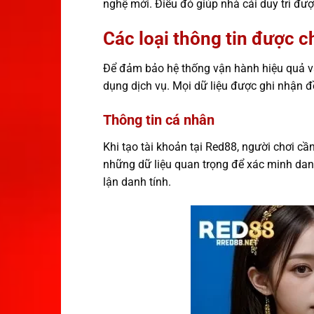
nghệ mới. Điều đó giúp nhà cái duy trì đượ
Các loại thông tin được 
Để đảm bảo hệ thống vận hành hiệu quả và 
dụng dịch vụ. Mọi dữ liệu được ghi nhận đ
Thông tin cá nhân
Khi tạo tài khoản tại Red88, người chơi cầ
những dữ liệu quan trọng để xác minh dan
lận danh tính.