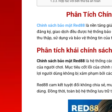
Hợp tác với bên thứ ba an toàn
Phân Tích Chí
Chính sách bảo mật Red88
là nền tảng giú
đăng ký, giao dịch đều được hệ thống bảo
thu thập, sử dụng và bảo vệ thông tin của 
Phân tích khái chính sác
Chính sách bảo mật Red88
là hệ thống cá
của người chơi. Mục tiêu cốt lõi của chín
lợi người dùng không bị xâm phạm bởi các
Red88 cam kết tuyệt đối không chia sẻ, mu
dùng. Đồng thời, toàn bộ hệ thống lưu trữ 