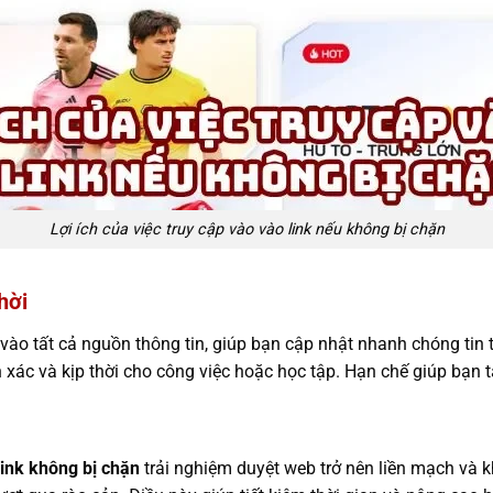
Lợi ích của việc truy cập vào vào link nếu không bị chặn
hời
 vào tất cả nguồn thông tin, giúp bạn cập nhật nhanh chóng tin
 xác và kịp thời cho công việc hoặc học tập. Hạn chế giúp bạn tậ
link không bị chặn
trải nghiệm duyệt web trở nên liền mạch và 