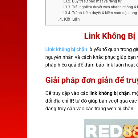
Duy trì sự bảo mật và riêng tư
Trải nghiệm duyệt web nhanh chóng & 
Tránh kiểm duyệt & kiểm soát nội dung
Kết luận
Link Không Bị
Link không bị chặn
là yếu tố quan trọng gi
nguyên nhân và cách khắc phục giúp bạn vư
pháp hiệu quả để đảm bảo link luôn hoạt đ
Giải pháp đơn giản để tru
Để truy cập vào các
link không bị chặn
, m
đổi địa chỉ IP, từ đó giúp bạn vượt qua cá
dàng truy cập vào các trang web bị chặn.