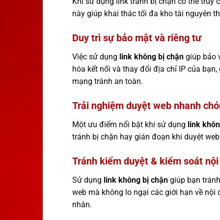
Khi sử dụng link tránh bị chặn có thể truy 
này giúp khai thác tối đa kho tài nguyên thôn
Duy trì sự bảo mật và riêng tư
Việc sử dụng
link không bị chặn
giúp bảo v
hóa kết nối và thay đổi địa chỉ IP của bạn
mạng tránh an toàn.
Trải nghiệm duyệt web nhanh chó
Một ưu điểm nổi bật khi sử dụng
link khôn
tránh bị chặn hay gián đoạn khi duyệt web 
Tránh kiểm duyệt & kiểm soát nội
Sử dụng
link không bị chặn
giúp bạn tránh
web mà không lo ngại các giới hạn về nội d
nhân.