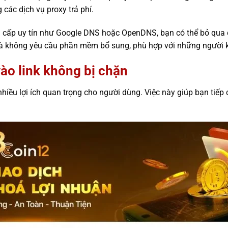
các dịch vụ proxy trả phí.
cấp uy tín như Google DNS hoặc OpenDNS, bạn có thể bỏ qua 
và không yêu cầu phần mềm bổ sung, phù hợp với những người 
vào link không bị chặn
hiều lợi ích quan trọng cho người dùng. Việc này giúp bạn tiế