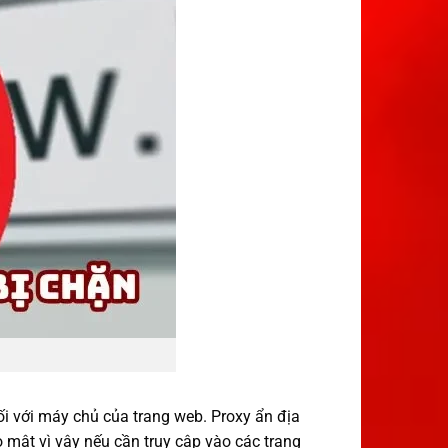
ối với máy chủ của trang web. Proxy ẩn địa
o mật vì vậy nếu cần truy cập vào các trang