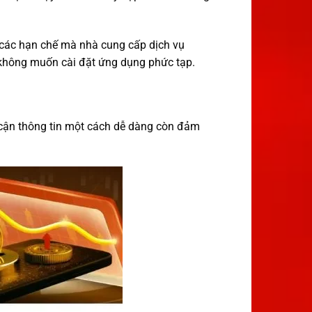
các hạn chế mà nhà cung cấp dịch vụ
không muốn cài đặt ứng dụng phức tạp.
p cận thông tin một cách dễ dàng còn đảm