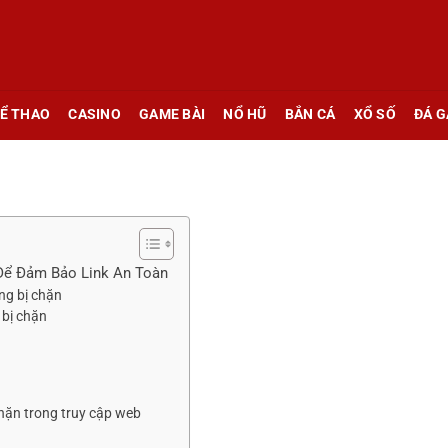
Ể THAO
CASINO
GAME BÀI
NỔ HŨ
BẮN CÁ
XỔ SỐ
ĐÁ G
Để Đảm Bảo Link An Toàn
ng bị chặn
 bị chặn
chặn trong truy cập web