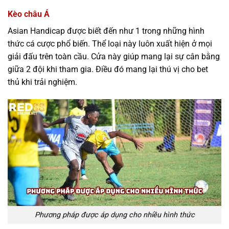
Kèo châu Á
Asian Handicap được biết đến như 1 trong những hình
thức cá cược phổ biến. Thể loại này luôn xuất hiện ở mọi
giải đấu trên toàn cầu. Cửa này giúp mang lại sự cân bằng
giữa 2 đội khi tham gia. Điều đó mang lại thú vị cho bet
thủ khi trải nghiệm.
Phương pháp được áp dụng cho nhiều hình thức