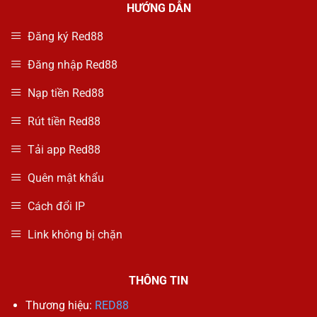
HƯỚNG DẪN
Đăng ký Red88
Đăng nhập Red88
Nạp tiền Red88
Rút tiền Red88
Tải app Red88
Quên mật khẩu
Cách đổi IP
Link không bị chặn
THÔNG TIN
Thương hiệu:
RED88