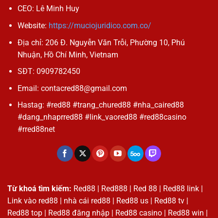
CEO: Lê Minh Huy
Website:
https://muciojuridico.com.co/
Địa chỉ:
206 Đ. Nguyễn Văn Trỗi, Phường 10, Phú
Nhuận, Hồ Chí Minh, Vietnam
SĐT:
0909782450
Email:
contacred88@gmail.com
Hastag:
#red88 #trang_chured88 #nha_caired88
#dang_nhaprred88 #link_vaored88 #red88casino
#rred88net
Từ khoá tìm kiếm:
Red88 | Red888 | Red 88 | Red88 link |
Link vào red88 | nhà cái red88 | Red88 us | Red88 tv |
Red88 top | Red88 đăng nhập | Red88 casino | Red88 win |