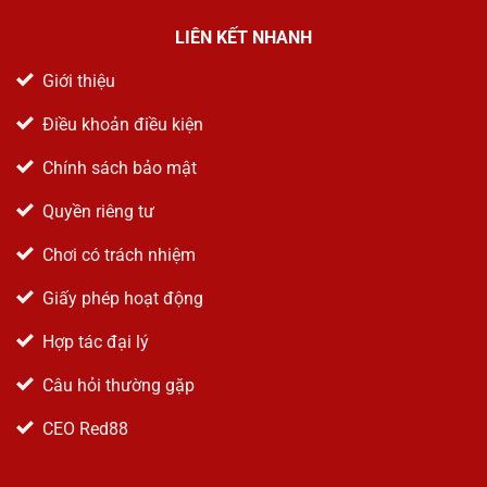
LIÊN KẾT NHANH
Giới thiệu
Điều khoản điều kiện
Chính sách bảo mật
Quyền riêng tư
Chơi có trách nhiệm
Giấy phép hoạt động
Hợp tác đại lý
Câu hỏi thường gặp
CEO Red88