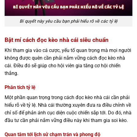
Bí quyết này yêu cầu bạn phải hiểu rõ về các tỷ lệ
Bật mí cách đọc kèo nhà cái siêu chuẩn
Khi tham gia vào cá cược, yếu tố quan trọng mà mọi người
không được quên cần phải nắm vững cách đọc kèo nhà
cái. Điều đó sẽ giúp cho hội viên gia tăng cơ hội chiến
thắng.
Phân tích tỷ lệ
Một phần quan trọng trong cách đọc kèo nhà cái cần phải
hiểu rõ về tỷ lệ. Nhà cái thường xuyên đưa ra điều chỉnh về
chỉ số để phản ánh cục diện cuộc chiến sắp tới. Do đó, nhà
đầu tư cần phải nắm vững điều này khi tham gia soi kèo.
Quan tâm tới lịch sử chạm trán và phong độ