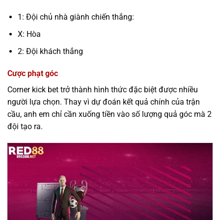
1: Đội chủ nhà giành chiến thắng:
X: Hòa
2: Đội khách thắng
Cược phạt góc
Corner kick bet trở thành hình thức đặc biệt được nhiều
người lựa chọn. Thay vì dự đoán kết quả chính của trận
cầu, anh em chỉ cần xuống tiền vào số lượng quả góc mà 2
đội tạo ra.