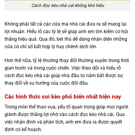
Cách đọc kèo nhà cái không khó hiểu
Không phải tất cả các cửa mà nhà cái đưa ra sẽ mang lại
lợi nhuận. Hiểu rõ các tỷ lệ sẽ giúp anh em tìm kiếm cơ hội
thắng hiệu quả. Qua đó, bet thủ dễ dàng nhận diện những
cửa có chỉ số bất hợp lý hay chênh lệch lớn.
Hơn thế nữa, tỷ lệ thường thay đổi thường xuyên trong thời
gian trước và trong cuộc chiến. Việc theo dõi và hiểu rõ
cách đọc kèo nhà cái giúp nhà đầu tư nắm bắt được sự
thay đổi về xu hướng của cuộc đối đầu.
Các hình thức soi kèo phổ biến nhất hiện nay
Trong môn thể thao vua, yếu tố quan trọng giúp mọi người
giành được thắng lợi nhờ vào cách đọc kèo nhà cái. Qua
việc nhận định và phân tích, anh em đưa ra được quyết
định có kế hoạch.