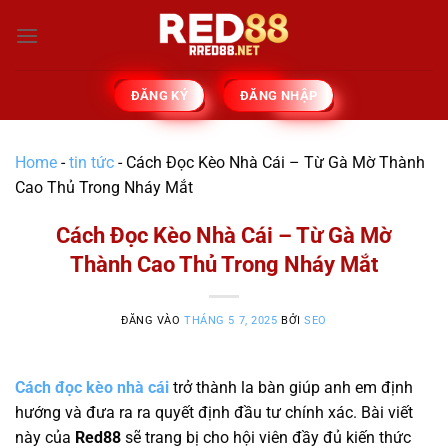
Bỏ
qua
nội
dung
ĐĂNG KÝ
ĐĂNG NHẬP
Home
-
tin tức
-
Cách Đọc Kèo Nhà Cái – Từ Gà Mờ Thành
Cao Thủ Trong Nháy Mắt
Cách Đọc Kèo Nhà Cái – Từ Gà Mờ
Thành Cao Thủ Trong Nháy Mắt
ĐĂNG VÀO
THÁNG 5 7, 2025
BỞI
SEO
Cách đọc kèo nhà cái
trở thành la bàn giúp anh em định
hướng và đưa ra ra quyết định đầu tư chính xác. Bài viết
này của
Red88
sẽ trang bị cho hội viên đầy đủ kiến thức