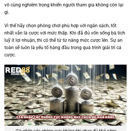
vô cùng nghiêm trọng khiến người tham gia không còn lại
gì.
Vì thế hãy chọn phòng chơi phù hợp với ngân sách, tốt
nhất vẫn là cược với mức thấp. Khi đã đủ vốn sống bà tích
luỹ ít lợi nhuận, thì có thể từ từ nâng mức cược lên. Sự an
toàn sẽ luôn là yếu tố hàng đầu trong quá trình giải trí cá
cược.
Gia nhập các phòng cực khủng khi chưa đủ khả năng