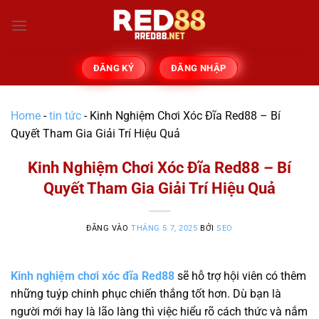
Bỏ
qua
nội
dung
ĐĂNG KÝ
ĐĂNG NHẬP
Home
-
tin tức
-
Kinh Nghiệm Chơi Xóc Đĩa Red88 – Bí
Quyết Tham Gia Giải Trí Hiệu Quả
Kinh Nghiệm Chơi Xóc Đĩa Red88 – Bí
Quyết Tham Gia Giải Trí Hiệu Quả
ĐĂNG VÀO
THÁNG 5 7, 2025
BỞI
SEO
Kinh nghiệm chơi xóc đĩa Red88
sẽ hỗ trợ hội viên có thêm
những tuýp chinh phục chiến thắng tốt hơn. Dù bạn là
người mới hay là lão làng thì việc hiểu rõ cách thức và nắm