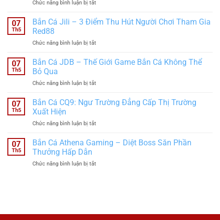
ở
Chức năng bình luận bị tắt
Đại
Lý
Bắn Cá Jili – 3 Điểm Thu Hút Người Chơi Tham Gia
07
Red88
Th5
Red88
–
ở
Chức năng bình luận bị tắt
Tiêu
Bắn
Chuẩn
Cá
Bắn Cá JDB – Thế Giới Game Bắn Cá Không Thể
Cơ
07
Jili
Bản
Th5
Bỏ Qua
–
Cùng
ở
Chức năng bình luận bị tắt
3
Lợi
Bắn
Điểm
Ích
Cá
Bắn Cá CQ9: Ngư Trường Đẳng Cấp Thị Trường
Thu
07
To
JDB
Hút
Th5
Xuất Hiện
Lớn
–
Người
2025
ở
Chức năng bình luận bị tắt
Thế
Chơi
Bắn
Giới
Tham
Cá
Bắn Cá Athena Gaming – Diệt Boss Săn Phần
Game
07
Gia
CQ9:
Bắn
Th5
Thưởng Hấp Dẫn
Red88
Ngư
Cá
ở
Chức năng bình luận bị tắt
Trường
Không
Bắn
Đẳng
Thể
Cá
Cấp
Bỏ
Athena
Thị
Qua
Gaming
Trường
–
Xuất
Diệt
Hiện