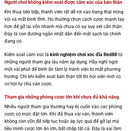
Người chơi không kiểm soát được cảm xúc của bản thân
Khi thua liên tiếp, thành viên rất dễ rơi vào trạng thái nóng
vội và mất bình tĩnh. Họ thường chọn cách cược mạnh tay
hơn để gỡ lại vốn nhanh mà chưa có sự suy xét cẩn thận.
Đây là con đường ngắn nhất dẫn đến mất sạch tài chính
đang có.
Kiểm soát cảm xúc là
kinh nghiệm chơi xóc đĩa Red88
từ
những người tham gia lâu năm áp dụng. Hãy nghỉ ngơi
một vài phút để bình ổn tâm lý tránh việc bị mất phương
hướng. Chỉ khi kiểm soát bản thân tốt thì hội viên mới có
cơ hội tự chủ ván cược.
Tham gia những phòng cược lớn khi chưa đủ khả năng
Nhiều người tham gia thường hay bị cuốn vào các phòng
cược có mức đặt lớn. Khi đã thua vài ván, thành viên
không còn vốn để tiếp tục hoặc áp lực quá để gỡ lại mà
liều mình cược lớn ăn lớn, bất chấp tất cả. Đây là sai lầm