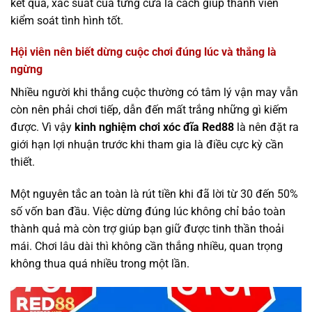
kết quả, xác suất của từng cửa là cách giúp thành viên
kiểm soát tình hình tốt.
Hội viên nên biết dừng cuộc chơi đúng lúc và thắng là
ngừng
Nhiều người khi thắng cuộc thường có tâm lý vận may vẫn
còn nên phải chơi tiếp, dẫn đến mất trắng những gì kiếm
được. Vì vậy
kinh nghiệm chơi xóc đĩa Red88
là nên đặt ra
giới hạn lợi nhuận trước khi tham gia là điều cực kỳ cần
thiết.
Một nguyên tắc an toàn là rút tiền khi đã lời từ 30 đến 50%
số vốn ban đầu. Việc dừng đúng lúc không chỉ bảo toàn
thành quả mà còn trợ giúp bạn giữ được tinh thần thoải
mái. Chơi lâu dài thì không cần thắng nhiều, quan trọng
không thua quá nhiều trong một lần.