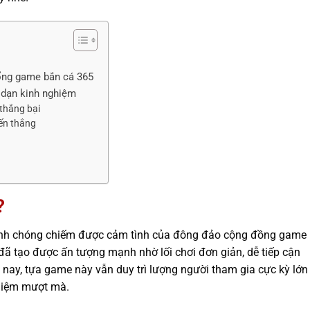
cổng game bắn cá 365
y dạn kinh nghiệm
 thắng bại
iến thắng
?
h chóng chiếm được cảm tình của đông đảo cộng đồng game
 đã tạo được ấn tượng mạnh nhờ lối chơi đơn giản, dễ tiếp cận
ay, tựa game này vẫn duy trì lượng người tham gia cực kỳ lớn
ghiệm mượt mà.