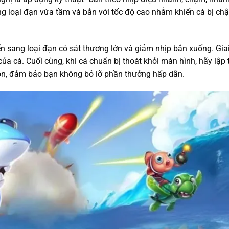
ng loại đạn vừa tầm và bắn với tốc độ cao nhằm khiến cá bị ch
n sang loại đạn có sát thương lớn và giảm nhịp bắn xuống. Gia
a cá. Cuối cùng, khi cá chuẩn bị thoát khỏi màn hình, hãy lập 
 gọn, đảm bảo bạn không bỏ lỡ phần thưởng hấp dẫn.