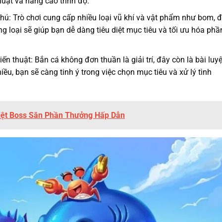
thuật và nâng cao trình độ.
hú: Trò chơi cung cấp nhiều loại vũ khí và vật phẩm như bom, 
g loại sẽ giúp bạn dễ dàng tiêu diệt mục tiêu và tối ưu hóa phầ
ến thuật: Bắn cá không đơn thuần là giải trí, đây còn là bài luy
ều, bạn sẽ càng tinh ý trong việc chọn mục tiêu và xử lý tình
iệt Boss Săn Phần Thưởng Hấp Dẫn