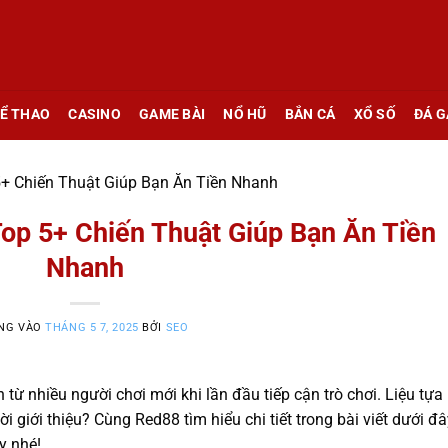
Ể THAO
CASINO
GAME BÀI
NỔ HŨ
BẮN CÁ
XỔ SỐ
ĐÁ G
5+ Chiến Thuật Giúp Bạn Ăn Tiền Nhanh
Top 5+ Chiến Thuật Giúp Bạn Ăn Tiền
Nhanh
NG VÀO
THÁNG 5 7, 2025
BỞI
SEO
 từ nhiều người chơi mới khi lần đầu tiếp cận trò chơi. Liệu tựa
giới thiệu? Cùng Red88 tìm hiểu chi tiết trong bài viết dưới đâ
y nhé!