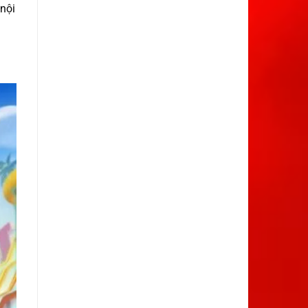
Hấp
nội
Dẫn