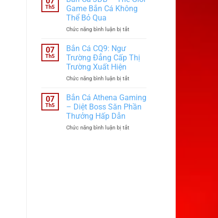
07
Jili
Cùng
Th5
Game Bắn Cá Không
–
Lợi
Thể Bỏ Qua
3
Ích
ở
Chức năng bình luận bị tắt
Điểm
To
Bắn
Thu
Lớn
Cá
Hút
2025
Bắn Cá CQ9: Ngư
07
JDB
Người
Th5
Trường Đẳng Cấp Thị
–
Chơi
Trường Xuất Hiện
Thế
Tham
ở
Chức năng bình luận bị tắt
Giới
Gia
Bắn
Game
Red88
Cá
Bắn
Bắn Cá Athena Gaming
07
CQ9:
Cá
Th5
– Diệt Boss Săn Phần
Ngư
Không
Thưởng Hấp Dẫn
Trường
Thể
ở
Chức năng bình luận bị tắt
Đẳng
Bỏ
Bắn
Cấp
Qua
Cá
Thị
Athena
Trường
Gaming
Xuất
–
Hiện
Diệt
Boss
Săn
Phần
Thưởng