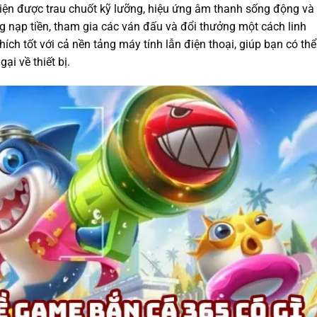
ện được trau chuốt kỹ lưỡng, hiệu ứng âm thanh sống động và 
 nạp tiền, tham gia các ván đấu và đổi thưởng một cách linh
ích tốt với cả nền tảng máy tính lẫn điện thoại, giúp bạn có thể
ại về thiết bị.