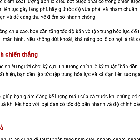
ệc kiểm soát lượng đạn là điều bắt buộc phải có trong chiến lượ
n liên tục gây lãng phí, hãy giữ tốc độ vừa phải và nhắm chuẩn
 đạn và dễ dàng thu về điểm số nhanh chóng.
hống chịu cao, bạn cần tăng tốc độ bắn và tập trung hỏa lực để t
hỏi màn hình. Nếu không dứt khoát, khả năng bỏ lỡ cơ hội là rất c
nh chiến thắng
 nhiều người chơi kỳ cựu tin tưởng chính là kỹ thuật “bắn dồn
ất hiện, bạn cần lập tức tập trung hỏa lực và xả đạn liên tục ng
, giúp bạn giảm đáng kể lượng máu của cá trước khi chúng có 
quả khi kết hợp với loại đạn có tốc độ bắn nhanh và độ chính xá
uả
ghị là áp dụng kỹ thuật “bắn theo nhịp điệu nhanh, chậm, nhan