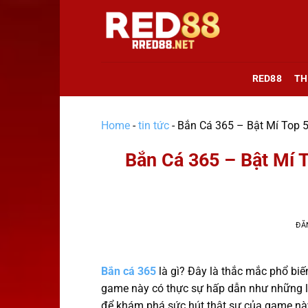
Bỏ
qua
nội
dung
RED88
TH
Home
-
tin tức
-
Bắn Cá 365 – Bật Mí Top 
Bắn Cá 365 – Bật Mí 
ĐĂ
Bắn cá 365
là gì? Đây là thắc mắc phổ biến
game này có thực sự hấp dẫn như những lời 
để khám phá sức hút thật sự của game nà