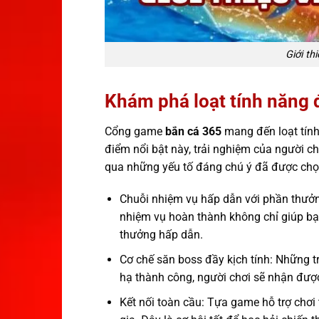
Giới th
Khám phá loạt tính năng 
Cổng game
bắn cá 365
mang đến loạt tính
điểm nổi bật này, trải nghiệm của người c
qua những yếu tố đáng chú ý đã được chọn
Chuỗi nhiệm vụ hấp dẫn với phần thưởng
nhiệm vụ hoàn thành không chỉ giúp b
thưởng hấp dẫn.
Cơ chế săn boss đầy kịch tính: Những tr
hạ thành công, người chơi sẽ nhận đượ
Kết nối toàn cầu: Tựa game hỗ trợ chơi