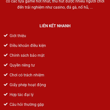
có các tựa game hot nhất, thu hút được nhiều người chơi
đến trải nghiệm như casino, đá gà, nổ hũ, ...
LIÊN KẾT NHANH
Giới thiệu
Điều khoản điều kiện
Chính sách bảo mật
Quyền riêng tư
Chơi có trách nhiệm
Giấy phép hoạt động
Hợp tác đại lý
Câu hỏi thường gặp