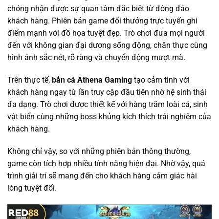
chóng nhận được sự quan tâm đặc biệt từ đông đảo
khách hàng. Phiên bản game đổi thưởng trực tuyến ghi
điểm mạnh với đồ họa tuyệt đẹp. Trò chơi đưa mọi người
đến với không gian đại dương sống động, chân thực cùng
hình ảnh sắc nét, rõ ràng và chuyển động mượt mà.
Trên thực tế,
bắn cá Athena Gaming
tạo cảm tình với
khách hàng ngay từ lần truy cập đầu tiên nhờ hệ sinh thái
đa dạng. Trò chơi được thiết kế với hàng trăm loài cá, sinh
vật biển cùng những boss khủng kích thích trải nghiệm của
khách hàng.
Không chỉ vậy, so với những phiên bản thông thường,
game còn tích hợp nhiều tính năng hiện đại. Nhờ vậy, quá
trình giải trí sẽ mang đến cho khách hàng cảm giác hài
lòng tuyệt đối.