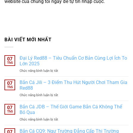
website của chúng tôi ngay để tự tin nhập cuộc.
BÀI VIẾT MỚI NHẤT
Đại Lý Red88 – Tiêu Chuẩn Cơ Bản Cùng Lợi Ích To
07
Th5
Lớn 2025
ở
Chức năng bình luận bị tắt
Đại
Lý
Bắn Cá Jili – 3 Điểm Thu Hút Người Chơi Tham Gia
07
Red88
Th5
Red88
–
ở
Chức năng bình luận bị tắt
Tiêu
Bắn
Chuẩn
Cá
Bắn Cá JDB – Thế Giới Game Bắn Cá Không Thể
Cơ
07
Jili
Bản
Th5
Bỏ Qua
–
Cùng
ở
Chức năng bình luận bị tắt
3
Lợi
Bắn
Điểm
Ích
Cá
Bắn Cá CQ9: Ngư Trường Đẳng Cấp Thị Trường
Thu
07
To