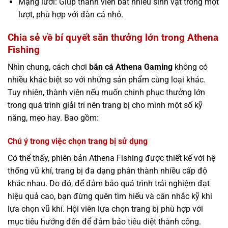
Mạng lưới: Giúp thành viên bắt nhiều sinh vật trong một
lượt, phù hợp với đàn cá nhỏ.
Chia sẻ về bí quyết săn thưởng lớn trong Athena
Fishing
Nhìn chung, cách chơi
bắn cá Athena Gaming
không có
nhiều khác biệt so với những sản phẩm cùng loại khác.
Tuy nhiên, thành viên nếu muốn chinh phục thưởng lớn
trong quá trình giải trí nên trang bị cho mình một số kỹ
năng, mẹo hay. Bao gồm:
Chú ý trong việc chọn trang bị sử dụng
Có thể thấy, phiên bản Athena Fishing được thiết kế với hệ
thống vũ khí, trang bị đa dạng phân thành nhiều cấp độ
khác nhau. Do đó, để đảm bảo quá trình trải nghiệm đạt
hiệu quả cao, bạn đừng quên tìm hiểu và cân nhắc kỹ khi
lựa chọn vũ khí. Hội viên lựa chọn trang bị phù hợp với
mục tiêu hướng đến để đảm bảo tiêu diệt thành công.