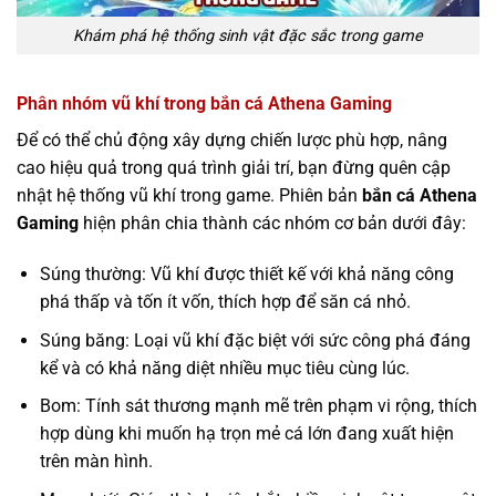
Khám phá hệ thống sinh vật đặc sắc trong game
Phân nhóm vũ khí trong bắn cá Athena Gaming
Để có thể chủ động xây dựng chiến lược phù hợp, nâng
cao hiệu quả trong quá trình giải trí, bạn đừng quên cập
nhật hệ thống vũ khí trong game. Phiên bản
bắn cá Athena
Gaming
hiện phân chia thành các nhóm cơ bản dưới đây:
Súng thường: Vũ khí được thiết kế với khả năng công
phá thấp và tốn ít vốn, thích hợp để săn cá nhỏ.
Súng băng: Loại vũ khí đặc biệt với sức công phá đáng
kể và có khả năng diệt nhiều mục tiêu cùng lúc.
Bom: Tính sát thương mạnh mẽ trên phạm vi rộng, thích
hợp dùng khi muốn hạ trọn mẻ cá lớn đang xuất hiện
trên màn hình.