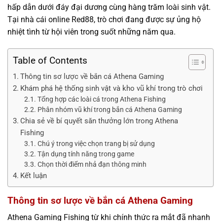
hấp dẫn dưới đáy đại dương cùng hàng trăm loài sinh vật.
Tại nhà cái online Red88, trò chơi đang được sự ủng hộ
nhiệt tình từ hội viên trong suốt những năm qua.
Table of Contents
Thông tin sơ lược về bắn cá Athena Gaming
Khám phá hệ thống sinh vật và kho vũ khí trong trò chơi
Tổng hợp các loài cá trong Athena Fishing
Phân nhóm vũ khí trong bắn cá Athena Gaming
Chia sẻ về bí quyết săn thưởng lớn trong Athena
Fishing
Chú ý trong việc chọn trang bị sử dụng
Tận dụng tính năng trong game
Chọn thời điểm nhả đạn thông minh
Kết luận
Thông tin sơ lược về bắn cá Athena Gaming
Athena Gaming Fishing từ khi chính thức ra mắt đã nhanh