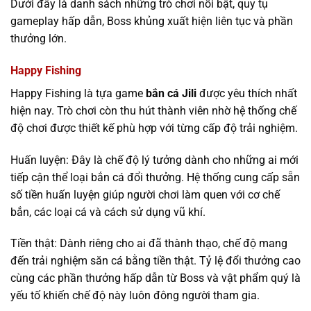
Dưới đây là danh sách những trò chơi nổi bật, quy tụ
gameplay hấp dẫn, Boss khủng xuất hiện liên tục và phần
thưởng lớn.
Happy Fishing
Happy Fishing là tựa game
bắn cá Jili
được yêu thích nhất
hiện nay. Trò chơi còn thu hút thành viên nhờ hệ thống chế
độ chơi được thiết kế phù hợp với từng cấp độ trải nghiệm.
Huấn luyện: Đây là chế độ lý tưởng dành cho những ai mới
tiếp cận thể loại bắn cá đổi thưởng. Hệ thống cung cấp sẵn
số tiền huấn luyện giúp người chơi làm quen với cơ chế
bắn, các loại cá và cách sử dụng vũ khí.
Tiền thật: Dành riêng cho ai đã thành thạo, chế độ mang
đến trải nghiệm săn cá bằng tiền thật. Tỷ lệ đổi thưởng cao
cùng các phần thưởng hấp dẫn từ Boss và vật phẩm quý là
yếu tố khiến chế độ này luôn đông người tham gia.