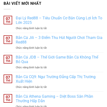
BÀI VIẾT MỚI NHẤT
Đại Lý Red88 – Tiêu Chuẩn Cơ Bản Cùng Lợi Ích To
07
Th5
Lớn 2025
ở
Chức năng bình luận bị tắt
Đại
Lý
Bắn Cá Jili – 3 Điểm Thu Hút Người Chơi Tham Gia
07
Red88
Th5
Red88
–
ở
Chức năng bình luận bị tắt
Tiêu
Bắn
Chuẩn
Cá
Bắn Cá JDB – Thế Giới Game Bắn Cá Không Thể
Cơ
07
Jili
Bản
Th5
Bỏ Qua
–
Cùng
ở
Chức năng bình luận bị tắt
3
Lợi
Bắn
Điểm
Ích
Cá
Bắn Cá CQ9: Ngư Trường Đẳng Cấp Thị Trường
Thu
07
To
JDB
Hút
Th5
Xuất Hiện
Lớn
–
Người
2025
ở
Chức năng bình luận bị tắt
Thế
Chơi
Bắn
Giới
Tham
Cá
Bắn Cá Athena Gaming – Diệt Boss Săn Phần
Game
07
Gia
CQ9:
Bắn
Th5
Thưởng Hấp Dẫn
Red88
Ngư
Cá
ở
Chức năng bình luận bị tắt