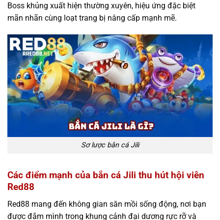
Boss khủng xuất hiện thường xuyên, hiệu ứng đặc biệt
mãn nhãn cùng loạt trang bị nâng cấp mạnh mẽ.
Sơ lược bắn cá Jili
Các điểm mạnh của bắn cá Jili thu hút hội viên
Red88
Red88 mang đến không gian săn mồi sống động, nơi bạn
được đắm mình trong khung cảnh đại dương rực rỡ và