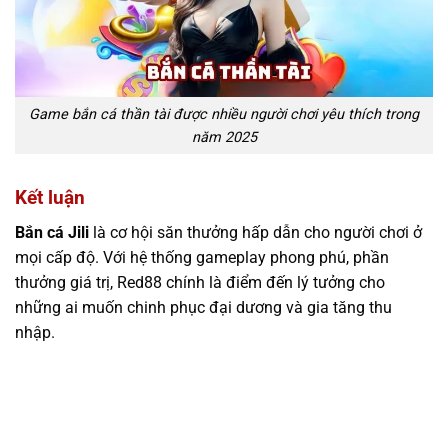
Game bắn cá thần tài được nhiều người chơi yêu thích trong
năm 2025
Kết luận
Bắn cá Jili
là cơ hội săn thưởng hấp dẫn cho người chơi ở
mọi cấp độ. Với hệ thống gameplay phong phú, phần
thưởng giá trị, Red88 chính là điểm đến lý tưởng cho
những ai muốn chinh phục đại dương và gia tăng thu
nhập.