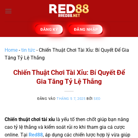
Bỏ
qua
nội
dung
ĐĂNG KÝ
ĐĂNG NHẬP
Home
-
tin tức
-
Chiến Thuật Chơi Tài Xỉu: Bí Quyết Để Gia
Tăng Tỷ Lệ Thắng
Chiến Thuật Chơi Tài Xỉu: Bí Quyết Để
Gia Tăng Tỷ Lệ Thắng
ĐĂNG VÀO
THÁNG 5 7, 2025
BỞI
SEO
Chiến thuật chơi tài xỉu
là yếu tố then chốt giúp bạn nâng
cao tỷ lệ thắng và kiểm soát rủi ro khi tham gia cá cược
online. Tại
Red88
, áp dụng các chiến lược hợp lý vừa giúp