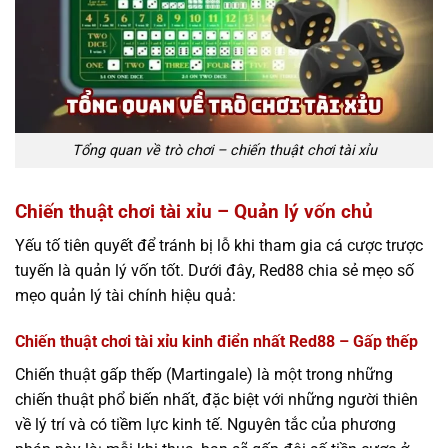
Tổng quan về trò chơi – chiến thuật chơi tài xỉu
Chiến thuật chơi tài xỉu – Quản lý vốn chủ
Yếu tố tiên quyết để tránh bị lỗ khi tham gia cá cược trược
tuyến là quản lý vốn tốt. Dưới đây, Red88 chia sẻ mẹo số
mẹo quản lý tài chính hiệu quả:
Chiến thuật chơi tài xỉu kinh điển nhất Red88 – Gấp thếp
Chiến thuật gấp thếp (Martingale) là một trong những
chiến thuật phổ biến nhất, đặc biệt với những người thiên
về lý trí và có tiềm lực kinh tế. Nguyên tắc của phương