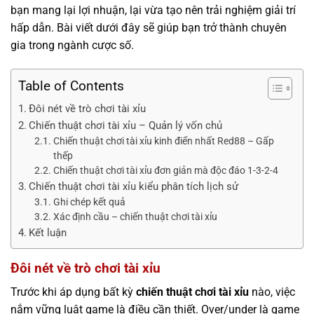
bạn mang lại lợi nhuận, lại vừa tạo nên trải nghiệm giải trí
hấp dẫn. Bài viết dưới đây sẽ giúp bạn trở thành chuyên
gia trong ngành cược số.
Table of Contents
Đôi nét về trò chơi tài xỉu
Chiến thuật chơi tài xỉu – Quản lý vốn chủ
Chiến thuật chơi tài xỉu kinh điển nhất Red88 – Gấp
thếp
Chiến thuật chơi tài xỉu đơn giản mà độc đáo 1-3-2-4
Chiến thuật chơi tài xỉu kiểu phân tích lịch sử
Ghi chép kết quả
Xác định cầu – chiến thuật chơi tài xỉu
Kết luận
Đôi nét về trò chơi tài xỉu
Trước khi áp dụng bất kỳ
chiến thuật chơi tài xỉu
nào, việc
nắm vững luật game là điều cần thiết. Over/under là game