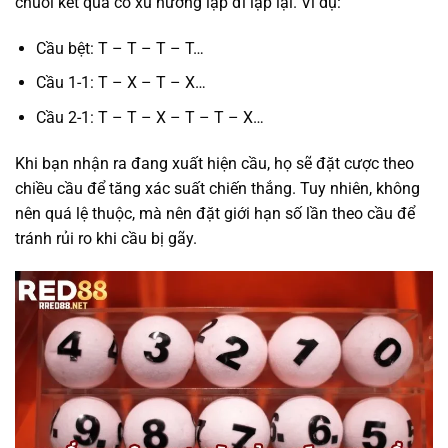
chuỗi kết quả có xu hướng lặp đi lặp lại. Ví dụ:
Cầu bệt: T – T – T – T…
Cầu 1-1: T – X – T – X…
Cầu 2-1: T – T – X – T – T – X…
Khi bạn nhận ra đang xuất hiện cầu, họ sẽ đặt cược theo
chiều cầu để tăng xác suất chiến thắng. Tuy nhiên, không
nên quá lệ thuộc, mà nên đặt giới hạn số lần theo cầu để
tránh rủi ro khi cầu bị gãy.