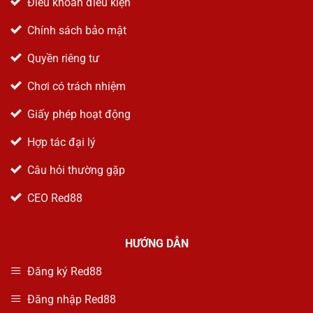
Điều khoản điều kiện
Chính sách bảo mật
Quyền riêng tư
Chơi có trách nhiệm
Giấy phép hoạt động
Hợp tác đại lý
Câu hỏi thường gặp
CEO Red88
HƯỚNG DẪN
Đăng ký Red88
Đăng nhập Red88