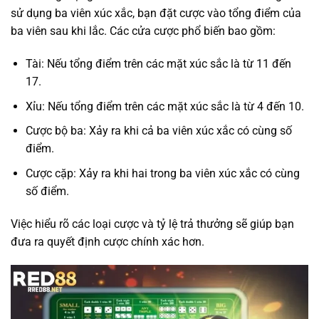
sử dụng ba viên xúc xắc, bạn đặt cược vào tổng điểm của
ba viên sau khi lắc. Các cửa cược phổ biến bao gồm:
Tài: Nếu tổng điểm trên các mặt xúc sắc là từ 11 đến
17.
Xỉu: Nếu tổng điểm trên các mặt xúc sắc là từ 4 đến 10.
Cược bộ ba: Xảy ra khi cả ba viên xúc xắc có cùng số
điểm.
Cược cặp: Xảy ra khi hai trong ba viên xúc xắc có cùng
số điểm.
Việc hiểu rõ các loại cược và tỷ lệ trả thưởng sẽ giúp bạn
đưa ra quyết định cược chính xác hơn.