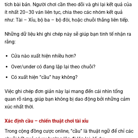
tích bài bản. Người chơi cần theo dõi và ghi lại kết quả của
ít nhất 20–30 ván liên tục, chia theo các nhóm kết quả
như: Tài – Xỉu, bộ ba – bộ đôi, hoặc chuỗi thắng liên tiếp.
Những dữ liệu khi ghi chép này sẽ giúp bạn tinh tế nhận ra
rằng:
Cửa nào xuất hiện nhiều hơn?
Over/under có đang lặp lại theo chuỗi?
Có xuất hiện “cầu” hay không?
Việc ghi chép đơn giản này lại mang đến cái nhìn tổng
quan rõ ràng, giúp bạn không bị dao động bởi những cảm
xúc nhất thời.
Xác định cầu – chiến thuật chơi tài xỉu
Trong cộng đồng cược online, “cầu” là thuật ngữ để chỉ các