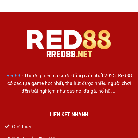
Gaming
Trường
–
Xuất
Diệt
Hiện
Boss
Săn
Phần
Thưởng
Hấp
Dẫn
Red88
- Thương hiệu cá cược đẳng cấp nhất 2025. Red88
có các tựa game hot nhất, thu hút được nhiều người chơi
đến trải nghiệm như casino, đá gà, nổ hũ, ...
LIÊN KẾT NHANH
Giới thiệu