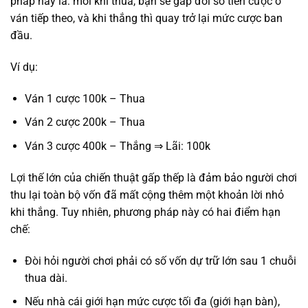
pháp này là: mỗi khi thua, bạn sẽ gấp đôi số tiền cược ở
ván tiếp theo, và khi thắng thì quay trở lại mức cược ban
đầu.
Ví dụ:
Ván 1 cược 100k – Thua
Ván 2 cược 200k – Thua
Ván 3 cược 400k – Thắng ⇒ Lãi: 100k
Lợi thế lớn của chiến thuật gấp thếp là đảm bảo người chơi
thu lại toàn bộ vốn đã mất cộng thêm một khoản lời nhỏ
khi thắng. Tuy nhiên, phương pháp này có hai điểm hạn
chế:
Đòi hỏi người chơi phải có số vốn dự trữ lớn sau 1 chuỗi
thua dài.
Nếu nhà cái giới hạn mức cược tối đa (giới hạn bàn),