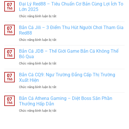
Đại Lý Red88 – Tiêu Chuẩn Cơ Bản Cùng Lợi Ích To
07
Th5
Lớn 2025
ở
Chức năng bình luận bị tắt
Đại
Lý
Bắn Cá Jili – 3 Điểm Thu Hút Người Chơi Tham Gia
07
Red88
Th5
Red88
–
ở
Chức năng bình luận bị tắt
Tiêu
Bắn
Chuẩn
Cá
Bắn Cá JDB – Thế Giới Game Bắn Cá Không Thể
Cơ
07
Jili
Bản
Th5
Bỏ Qua
–
Cùng
ở
Chức năng bình luận bị tắt
3
Lợi
Bắn
Điểm
Ích
Cá
Bắn Cá CQ9: Ngư Trường Đẳng Cấp Thị Trường
Thu
07
To
JDB
Hút
Th5
Xuất Hiện
Lớn
–
Người
2025
ở
Chức năng bình luận bị tắt
Thế
Chơi
Bắn
Giới
Tham
Cá
Bắn Cá Athena Gaming – Diệt Boss Săn Phần
Game
07
Gia
CQ9:
Bắn
Th5
Thưởng Hấp Dẫn
Red88
Ngư
Cá
ở
Chức năng bình luận bị tắt
Trường
Không
Bắn
Đẳng
Thể
Cá
Cấp
Bỏ
Athena
Thị
Qua