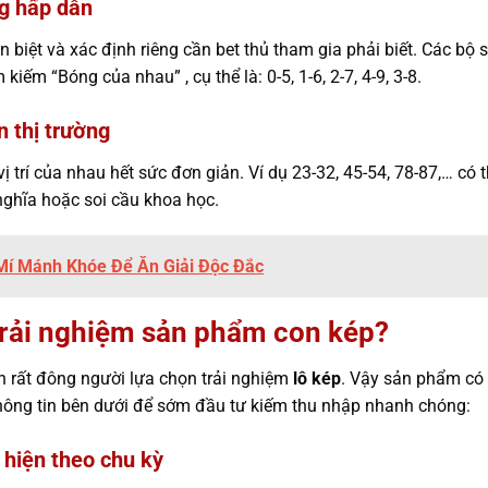
g hấp dẫn
biệt và xác định riêng cần bet thủ tham gia phải biết. Các bộ 
iếm “Bóng của nhau” , cụ thể là: 0-5, 1-6, 2-7, 4-9, 3-8.
n thị trường
 trí của nhau hết sức đơn giản. Ví dụ 23-32, 45-54, 78-87,… có 
nghĩa hoặc soi cầu khoa học.
 Mí Mánh Khóe Để Ăn Giải Độc Đắc
 trải nghiệm sản phẩm con kép?
ến rất đông người lựa chọn trải nghiệm
lô kép
. Vậy sản phẩm có 
 thông tin bên dưới để sớm đầu tư kiếm thu nhập nhanh chóng:
hiện theo chu kỳ