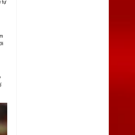
ẽ tự
âm
ới
y
ể