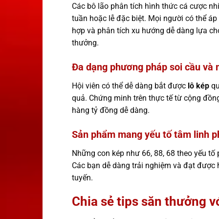
Các bô lão phân tích hình thức cá cược nh
tuần hoặc lễ đặc biệt. Mọi người có thể áp
hợp và phân tích xu hướng dễ dàng lựa chọ
thưởng.
Đa dạng phương pháp soi cầu và m
Hội viên có thể dễ dàng bắt được
lô kép
qu
quả. Chứng minh trên thực tế từ cộng đồng 
hàng tỷ đồng dễ dàng.
Sản phẩm mang yếu tố tâm linh p
Những con kép như 66, 88, 68 theo yếu tố
Các bạn dễ dàng trải nghiệm và đạt được hi
tuyến.
Chia sẻ tips săn thưởng 