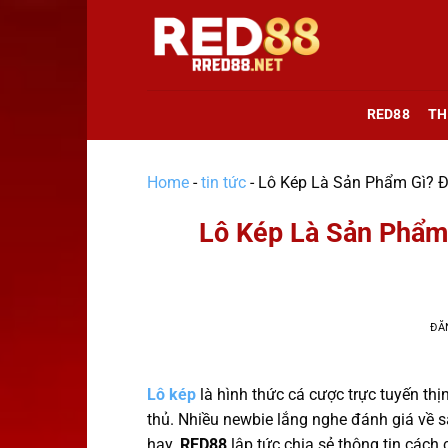
Bỏ
qua
nội
dung
RED88
TH
Home
-
tin tức
-
Lô Kép Là Sản Phẩm Gì? 
Lô Kép Là Sản Phẩm
ĐĂ
Lô kép
là hình thức cá cược trực tuyến th
thủ. Nhiều newbie lắng nghe đánh giá về 
hay.
RED88
lập tức chia sẻ thông tin cách 