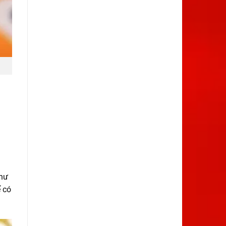
như
ể có