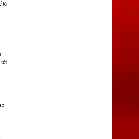
ể là
u
 tới
ực