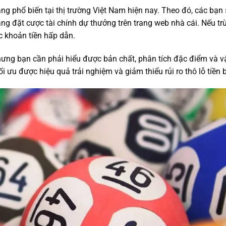
ng phổ biến tại thị trường Việt Nam hiện nay. Theo đó, các bạn 
g đặt cược tài chính dự thưởng trên trang web nhà cái. Nếu tr
c khoản tiền hấp dẫn.
ưng bạn cần phải hiểu được bản chất, phân tích đặc điểm và v
ối ưu được hiệu quả trải nghiệm và giảm thiểu rủi ro thô lỗ tiền 